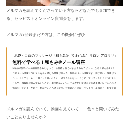
メルマガを読んでくださっている方ならどなたでも参加でき
る、セラピストオンライン質問会をします。
メルマガ↓登録まだの方は、この機会にぜひ！
池袋・目白のマッサージ「和もみ®（やわもみ）サロン アロマリ」（和も
無料で学べる！和もみ®メール講座
和もみ®無料メール講座強もみしないで、お客様と長く付き合えるセラピストになる！和もみ®１０
日間メール講座セラピストを長く続ける秘訣が学べる、無料のメール講座です。指が痛い、身体がつ
らい…それでも「もっと強く」と言われたら、頑張るしかない…そう思っていませんか？セラピスト
として、お客様に喜んでもらいたい。期待に応えたい。そんな想いで痛みや辛さを耐えながら必死に
施術をしている。だけど、指はどんどん痛くなり、仕事終わりには、ペットボトルの蓋も、お菓子の
袋も開けられない。身体も、心も、悲鳴をあげている…。...
メルマガを読んでいて、動画を見ていて・・色々と聞いてみた
いことありませんか？