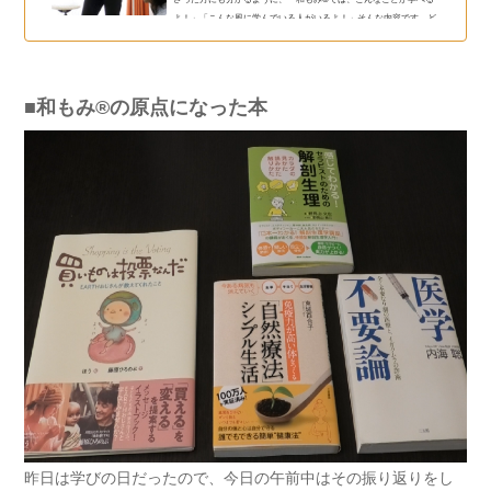
よ！」「こんな風に学んでいる人がいるよ！」そんな内容です。ど
のようなセラピスト講座があって、何が学べるの？実際に講座を学
んだセラピストさんの感想は？このような疑問をお持ちのセラピス
トさんへ和もみ®講座を学んだセラピストさんからのメッセージまず
は、セラピスト講座を受けた後、現場で実践してみた二人のセラピ
■和もみ®の原点になった本
ストさんからの感...
昨日は学びの日だったので、今日の午前中はその振り返りをし