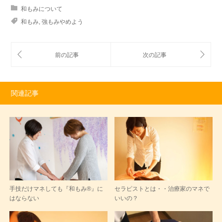
和もみについて
和もみ
,
強もみやめよう
関連記事
手技だけマネしても『和もみ®』に
セラピストとは・・治療家のマネで
はならない
いいの？