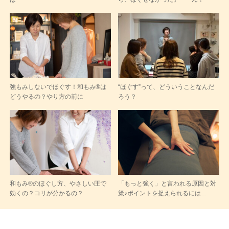
強もみしないでほぐす！和もみ®は
“ほぐす”って、どういうことなんだ
どうやるの？やり方の前に
ろう？
和もみ®のほぐし方、やさしい圧で
「もっと強く」と言われる原因と対
効くの？コリが分かるの？
策♪ポイントを捉えられるには…