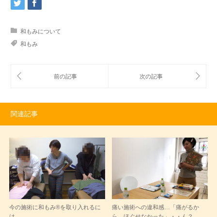
で学んだ手技が、お客様によって通用しない「強もみ＝上手い」と
思われる空気に...
和もみについて
和もみ
関連記事
今の施術に和もみ®を取り入れるに
痛い施術への違和感…「痛がるか
は
ら、ほぐせなかった」・・ん？