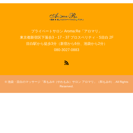
プライベートサロン Aroma:Re「アロマリ」
東京都新宿区下落合3－17－37 プロスペリティ・S目白 2F
目白駅から徒歩3分（新宿から6分、池袋から2分）
080-3027-0883
RSS
©
池袋・目白のマッサージ「和もみ®（やわもみ）サロン アロマリ」（和もみ®）
. All Rights
Reserved.