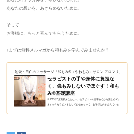
あなたの想いを、あきらめないために。
そして…
お客様に、もっと喜んでもらうために。
↓まずは無料メルマガから和もみを学んでみませんか？
池袋・目白のマッサージ「和もみ®（やわもみ）サロン アロマリ」（和も
セラピストの手や身体に負担な
く、強もみしないでほぐす！和も
み®基礎講座
※2025年5月更新あなたは今、セラピストの仕事を心から楽しめてい
ますか？セラピストとして自信をもって、お客様と向き合えていま
すか？もしそうでないとしたら…一度立ち止まって、セラピストと
しての『土台となる基礎』から見直してみませんか？◆ こんなお悩
み、ありませんか？「強くして」と言われると断れず、つい無理し
てしまう指や手、身体が限界…このままセラピストを続けられるか
不安一生懸命やっているのに、なかなかリピートされないスクール