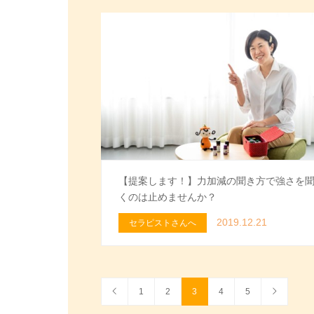
【提案します！】力加減の聞き方で強さを
くのは止めませんか？
2019.12.21
セラピストさんへ
1
2
3
4
5