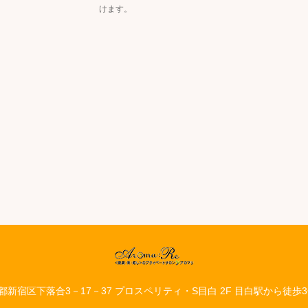
けます。
都新宿区下落合3－17－37 プロスペリティ・S目白 2F 目白駅から徒