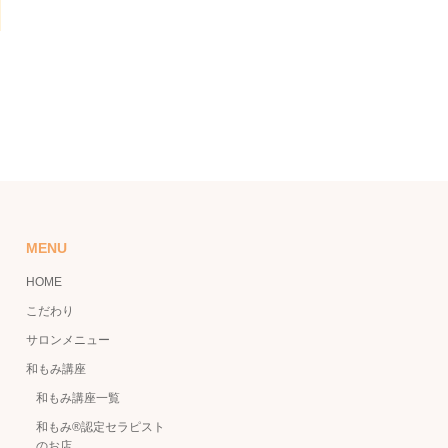
MENU
HOME
こだわり
サロンメニュー
和もみ講座
和もみ講座一覧
和もみ®認定セラピスト
のお店