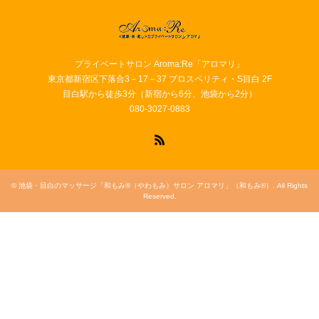
プライベートサロン Aroma:Re「アロマリ」
東京都新宿区下落合3－17－37 プロスペリティ・S目白 2F
目白駅から徒歩3分（新宿から6分、池袋から2分）
080-3027-0883
RSS
©
池袋・目白のマッサージ「和もみ®（やわもみ）サロン アロマリ」（和もみ®）
. All Rights
Reserved.