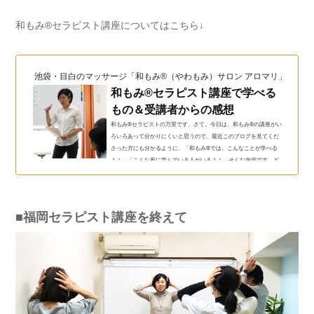
和もみ®セラピスト講座についてはこちら↓
池袋・目白のマッサージ「和もみ®（やわもみ）サロン アロマリ」（和も
和もみ®セラピスト講座で学べる
もの＆受講者からの感想
和もみ®セラピストの万里です。さて。今日は、和もみ®の講座がい
ろいろあって分かりにくいと思うので、最近このブログを見てくだ
さった方にも分かるように、「和もみ®では、こんなことが学べる
よ！」「こんな風に学んでいる人がいるよ！」そんな内容です。ど
のようなセラピスト講座があって、何が学べるの？実際に講座を学
んだセラピストさんの感想は？このような疑問をお持ちのセラピス
トさんへ和もみ®講座を学んだセラピストさんからのメッセージまず
は、セラピスト講座を受けた後、現場で実践してみた二人のセラピ
■福岡セラピスト講座を終えて
ストさんからの感...