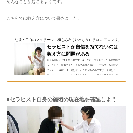
そんなことが起こるようです。
こちらでは教え方について書きました↓
池袋・目白のマッサージ「和もみ®（やわもみ）サロン アロマリ」（和も
セラピストが自信を持てないのは
教え方に問題がある
和もみ®セラピストの万里です。今日から、ファスティングの準備に
入りました。食事の量を、普段の半分に減らし、アルコールも飲め
ません・・以前、３日間はやったことがあるのですが、今回は５日
間にチャレンジ。食べ物を身体に入れないと、色んな変化が起こる
んですよね。身体って、本当に上手く出来ているな～としみじみ。
今回は、自分の身体がどうなるのかとても楽しみです＾＾セラピス
トが自信を持てないのは教え方に問題があるさて今日は、痛がるお
客様も「あ～気持ちいい～」となるコツについてお届けします。習
■セラピスト自身の施術の現在地を確認しよう
ったようにやって...