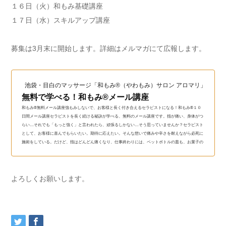
１６日（火）和もみ基礎講座
１７日（水）スキルアップ講座
募集は3月末に開始します。詳細はメルマガにて広報します。
池袋・目白のマッサージ「和もみ®（やわもみ）サロン アロマリ」（和も
無料で学べる！和もみ®メール講座
和もみ®無料メール講座強もみしないで、お客様と長く付き合えるセラピストになる！和もみ®１０
日間メール講座セラピストを長く続ける秘訣が学べる、無料のメール講座です。指が痛い、身体がつ
らい…それでも「もっと強く」と言われたら、頑張るしかない…そう思っていませんか？セラピスト
として、お客様に喜んでもらいたい。期待に応えたい。そんな想いで痛みや辛さを耐えながら必死に
施術をしている。だけど、指はどんどん痛くなり、仕事終わりには、ペットボトルの蓋も、お菓子の
袋も開けられない。身体も、心も、悲鳴をあげている…。...
よろしくお願いします。