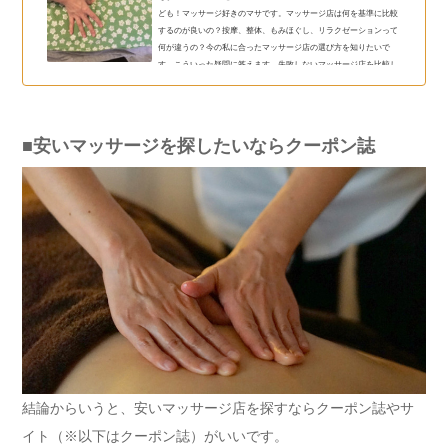
ども！マッサージ好きのマサです。マッサージ店は何を基準に比較
するのが良いの？按摩、整体、もみほぐし、リラクゼーションって
何が違うの？今の私に合ったマッサージ店の選び方を知りたいで
す。こういった疑問に答えます。失敗しないマッサージ店を比較し
て選ぶ方法この記事を書いている私は、マッサージやもリラクゼー
ション店の集客や経営に携わって１０年。マッサージが好きで、合
計600回以上受けてきました。現在は、セラピスト講座のサポートを
しています。マッサージ店の比較に関して、実体験に基づいて解説
■安いマッサージを探したいならクーポン誌
します。■マッサー...
結論からいうと、安いマッサージ店を探すならクーポン誌やサ
イト（※以下はクーポン誌）がいいです。