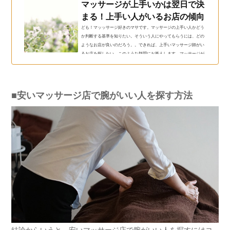
マッサージが上手いかは翌日で決
まる！上手い人がいるお店の傾向
ども！マッッサージ好きのマサです。マッサージの上手い人かどう
か判断する基準を知りたい。そういう人にやってもらうには、どの
ようなお店が良いのだろう。。できれば、上手いマッサージ師がい
るお店を探したい。このような疑問にお答えします。マッサージが
上手いかは翌日でわかる！この記事を書いている私は、月売上１４
００万円の店舗でマネージャーをしていました。マッサージ師が常
時３０名以上在籍のお店で施術レポートも書いていました。現在
は、セラピストの技術見直し講座を手伝っています。３００人以上
■安いマッサージ店で腕がいい人を探す方法
のセラピストにあっ...