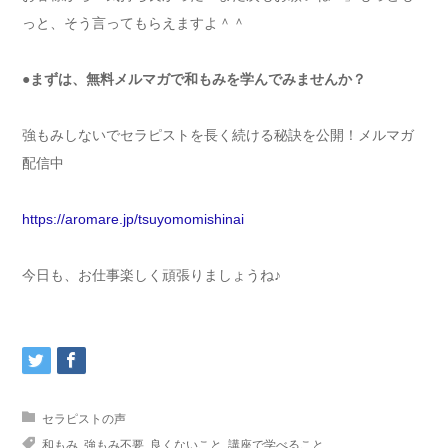
っと、そう言ってもらえますよ＾＾
●まずは、無料メルマガで和もみを学んでみませんか？
強もみしないでセラピストを長く続ける秘訣を公開！メルマガ
配信中
https://aromare.jp/tsuyomomishinai
今日も、お仕事楽しく頑張りましょうね♪
セラピストの声
和もみ
,
強もみ不要
,
良くないこと
,
講座で学べること