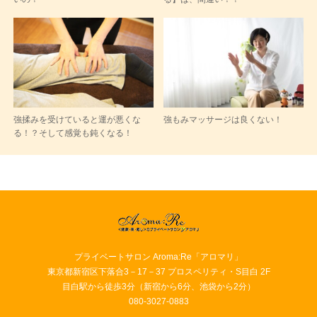
強揉みを受けていると運が悪くな
強もみマッサージは良くない！
る！？そして感覚も鈍くなる！
プライベートサロン Aroma:Re「アロマリ」
東京都新宿区下落合3－17－37 プロスペリティ・S目白 2F
目白駅から徒歩3分（新宿から6分、池袋から2分）
080-3027-0883