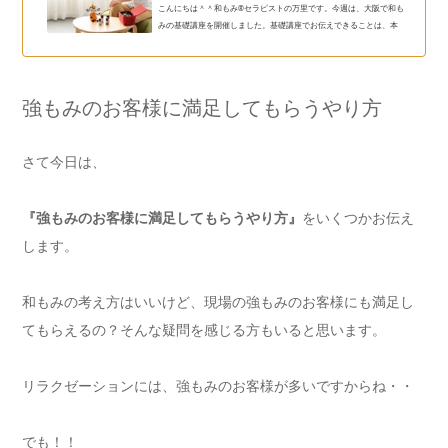
こんにちは＾＾和もみ®セラピストの万里です。今週は、大阪で和も
みの基礎講座を開催しました。基礎講座でお伝えできることは、本
当に入り口のことだけ。技術は、学んで実践してまた学ぶ。この繰
り返しでしか上達はしません。一瞬でうまくなる魔法の方法なんて
ありません。でも、指や身体への負担をなくすことは、すぐにでき
ます！セラピストの仕事を続けるためには、なんと言っても指が痛
強もみのお客様に満足してもらうやり方
くならないこと。身体に負担がないことです。それでなきゃ、お客
様のことを考える余裕もありませんからね。「あ、こんなやり方が
あるんだ！」「だ...
さて今日は、
『強もみのお客様に満足してもらうやり方』
をいくつかお伝え
します。
和もみの考え方はいいけど、現場の強もみのお客様にも満足し
てもらえるの？そんな疑問を感じる方もいると思います。
リラクゼーションには、強もみのお客様が多いですからね・・
でも！！