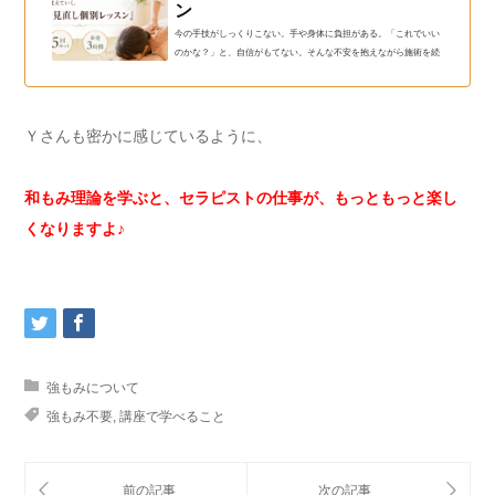
ン
今の手技がしっくりこない。手や身体に負担がある。「これでいい
のかな？」と、自信がもてない。そんな不安を抱えながら施術を続
けていませんか？この個別レッスンでは、今ある手技を否定するの
ではなく、すでに持っている技術を活かしながら、お客様が満足
し、自然とリピートにつながる施術へと育てていきます。見直して
いくのは、手技だけではありません。着衣のまま施術するもみほぐ
Ｙさんも密かに感じているように、
し系の手技も色々、素肌にオイル塗りながら行うオイルマッサージ
も、アロママッサージ、リンパマッサージ、ロミロミ、スウェディ
ッシュなどなど色々...
和もみ理論を学ぶと、セラピストの仕事が、もっともっと楽し
くなりますよ♪
強もみについて
強もみ不要
,
講座で学べること