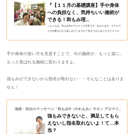
『【１１月の基礎講座】手や身体
への負担なく、気持ちいい施術が
できる！和もみ理...
こんにちは。和もみ®セラピストの万里です。あなたは今、セラピス
トの仕事を心から楽しめていますか？好きではじめたセラピストの
仕事なのに、指や腰が痛くてつらい・・…
手や身体の使い方を見直すことで、今の施術が、もっと楽に、
もっと喜ばれる施術に変わりますよ。
強もみができないから指名が取れない・・そんなことはありま
せん！
池袋・目白のマッサージ「和もみ®（やわもみ）サロン アロマリ」（和も
強もみできないと、満足してもら
えないし指名取れないよ！て…本
当？