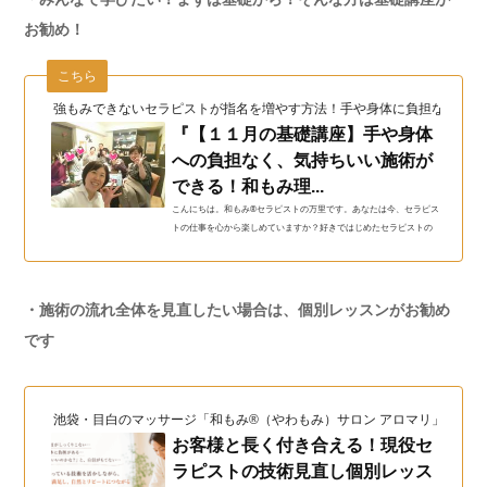
お勧め！
こちら
強もみできないセラピストが指名を増やす方法！手や身体に負担なく長く
『【１１月の基礎講座】手や身体
への負担なく、気持ちいい施術が
できる！和もみ理...
こんにちは。和もみ®セラピストの万里です。あなたは今、セラピス
トの仕事を心から楽しめていますか？好きではじめたセラピストの
仕事なのに、指や腰が痛くてつらい・・…
・施術の流れ全体を見直したい場合は、個別レッスンがお勧め
です
池袋・目白のマッサージ「和もみ®（やわもみ）サロン アロマリ」（和も
お客様と長く付き合える！現役セ
ラピストの技術見直し個別レッス