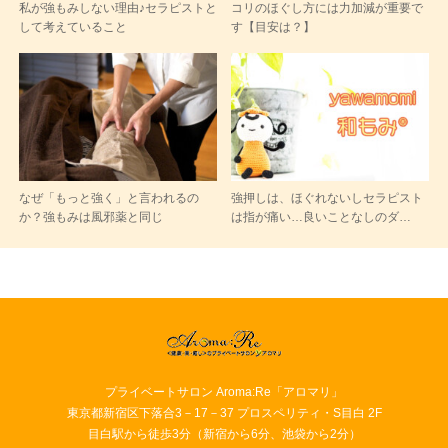
私が強もみしない理由♪セラピストと
コリのほぐし方には力加減が重要で
して考えていること
す【目安は？】
なぜ「もっと強く」と言われるの
強押しは、ほぐれないしセラピスト
か？強もみは風邪薬と同じ
は指が痛い…良いことなしのダ…
プライベートサロン Aroma:Re「アロマリ」
東京都新宿区下落合3－17－37 プロスペリティ・S目白 2F
目白駅から徒歩3分（新宿から6分、池袋から2分）