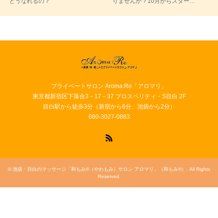
どうなれるの？
りませんか？10月からスター…
プライベートサロン Aroma:Re「アロマリ」
東京都新宿区下落合3－17－37 プロスペリティ・S目白 2F
目白駅から徒歩3分（新宿から6分、池袋から2分）
080-3027-0883
RSS
©
池袋・目白のマッサージ「和もみ®（やわもみ）サロン アロマリ」（和もみ®）
. All Rights
Reserved.