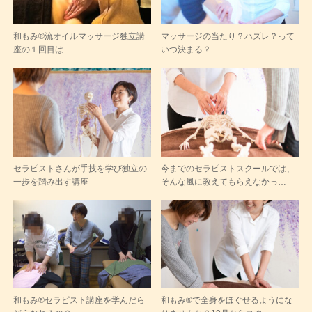
和もみ®流オイルマッサージ独立講
マッサージの当たり？ハズレ？って
座の１回目は
いつ決まる？
セラピストさんが手技を学び独立の
今までのセラピストスクールでは、
一歩を踏み出す講座
そんな風に教えてもらえなかっ…
和もみ®セラピスト講座を学んだら
和もみ®で全身をほぐせるようにな