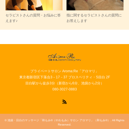
セラピストさんの質問・お悩みに答
指に関するセラピストさんの質問に
えます♪
お答えします
プライベートサロン Aroma:Re「アロマリ」
東京都新宿区下落合3－17－37 プロスペリティ・S目白 2F
目白駅から徒歩3分（新宿から6分、池袋から2分）
080-3027-0883
RSS
©
池袋・目白のマッサージ「和もみ®（やわもみ）サロン アロマリ」（和もみ®）
. All Rights
Reserved.