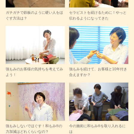
ガチガチで鉄板のように硬い人をほ
セラピストを続けるために！やっと
ぐす方法は？
伝わるようになってきた
強もみのお客様の気持ちを考えてみ
強もみを続けて、お客様と10年付き
よう！
合えますか？
強もみしないでほぐす！和もみ®の
今の施術に和もみ®を取り入れるに
力加減はどれくらいなの？
は