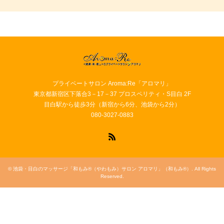
プライベートサロン Aroma:Re「アロマリ」
東京都新宿区下落合3－17－37 プロスペリティ・S目白 2F
目白駅から徒歩3分（新宿から6分、池袋から2分）
080-3027-0883
RSS
©
池袋・目白のマッサージ「和もみ®（やわもみ）サロン アロマリ」（和もみ®）
. All Rights
Reserved.