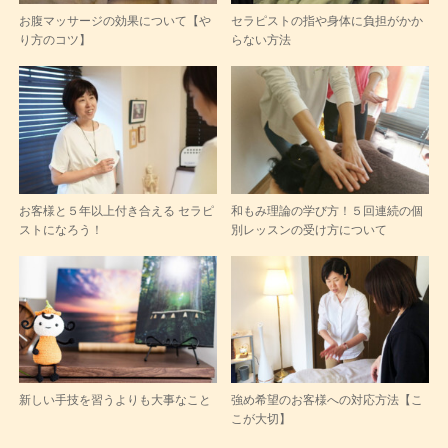
お腹マッサージの効果について【や
セラピストの指や身体に負担がかか
り方のコツ】
らない方法
お客様と５年以上付き合える セラピ
和もみ理論の学び方！５回連続の個
ストになろう！
別レッスンの受け方について
新しい手技を習うよりも大事なこと
強め希望のお客様への対応方法【こ
こが大切】