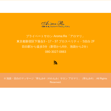
プライベートサロン Aroma:Re「アロマリ」
東京都新宿区下落合3－17－37 プロスペリティ・S目白 2F
目白駅から徒歩3分（新宿から6分、池袋から2分）
080-3027-0883
RSS
©
池袋・目白のマッサージ「和もみ®（やわもみ）サロン アロマリ」（和もみ®）
. All Rights
Reserved.