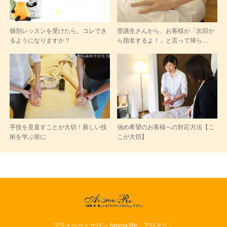
個別レッスンを受けたら、コレでき
受講生さんから、お客様が「次回か
るようになりますか？
ら指名するよ！」と言って帰ら…
手技を見直すことが大切！新しい技
強め希望のお客様への対応方法【こ
術を学ぶ前に
こが大切】
プライベートサロン Aroma:Re「アロマリ」