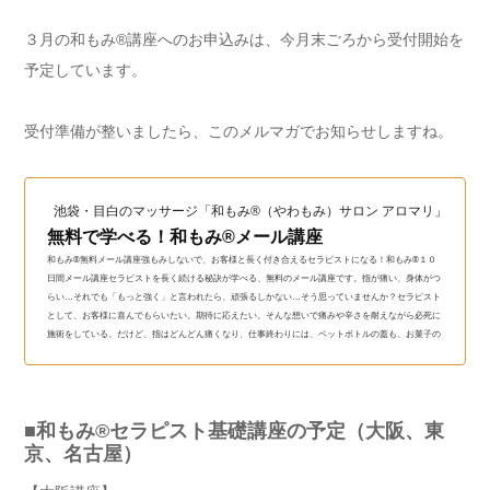
３月の和もみ®講座へのお申込みは、今月末ごろから受付開始を
予定しています。
受付準備が整いましたら、このメルマガでお知らせしますね。
池袋・目白のマッサージ「和もみ®（やわもみ）サロン アロマリ」（和も
無料で学べる！和もみ®メール講座
和もみ®無料メール講座強もみしないで、お客様と長く付き合えるセラピストになる！和もみ®１０
日間メール講座セラピストを長く続ける秘訣が学べる、無料のメール講座です。指が痛い、身体がつ
らい…それでも「もっと強く」と言われたら、頑張るしかない…そう思っていませんか？セラピスト
として、お客様に喜んでもらいたい。期待に応えたい。そんな想いで痛みや辛さを耐えながら必死に
施術をしている。だけど、指はどんどん痛くなり、仕事終わりには、ペットボトルの蓋も、お菓子の
袋も開けられない。身体も、心も、悲鳴をあげている…。...
■和もみ®セラピスト基礎講座の予定（大阪、東
京、名古屋）