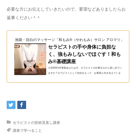
必要な方にお伝えしていきたいので、要望などありましたらお
返事ください＾＾
池袋・目白のマッサージ「和もみ®（やわもみ）サロン アロマリ」（和も
セラピストの手や身体に負担な
く、強もみしないでほぐす！和も
み®基礎講座
※2025年5月更新あなたは今、セラピストの仕事を心から楽しめてい
ますか？セラピストとして自信をもって、お客様と向き合えていま
すか？もしそうでないとしたら…一度立ち止まって、セラピストと
しての『土台となる基礎』から見直してみませんか？◆ こんなお悩
み、ありませんか？「強くして」と言われると断れず、つい無理し
てしまう指や手、身体が限界…このままセラピストを続けられるか
不安一生懸命やっているのに、なかなかリピートされないスクール
で学んだ手技が、お客様によって通用しない「強もみ＝上手い」と
思われる空気に...
セラピストの技術見直し講座
講座で学べること