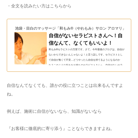
・全文を読みたい方はこちらから
池袋・目白のマッサージ「和もみ®（やわもみ）サロン アロマリ」（和も
自信がないセラピストさんへ！自
信なんて、なくてもいいよ！
和もみ®セラピストの万里です。さて。今年最後のブログは、自信が
ないからできないんじゃないよ！と言う話しです。セラピストとし
て自信が無くて不安…どうやったら自信を持てるようになるのか
な？このような悩みをお持ちのセラピストさんへ。自信がないセラ
ピストさんへ！新米セラピストさんや、独立に向けてふみ出すとき
は、ついこんなことを言いがちですよね。「自信がなくて・・」
「自信がもてないんです・・」そんなとき、私からはこんなアドバ
自信なんてなくても、誰かの役に立つことは出来るんですよ
イスをしています。１、どうしたら自信が持てそうか考えてみて技
術が足りなくて・・知...
ね。
例えば、施術に自信がないなら、知識がないなら
『お客様に徹底的に寄り添う』ことならできますよね。