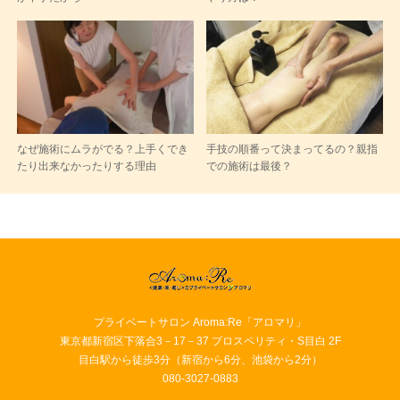
なぜ施術にムラがでる？上手くでき
手技の順番って決まってるの？親指
たり出来なかったりする理由
での施術は最後？
プライベートサロン Aroma:Re「アロマリ」
東京都新宿区下落合3－17－37 プロスペリティ・S目白 2F
目白駅から徒歩3分（新宿から6分、池袋から2分）
080-3027-0883