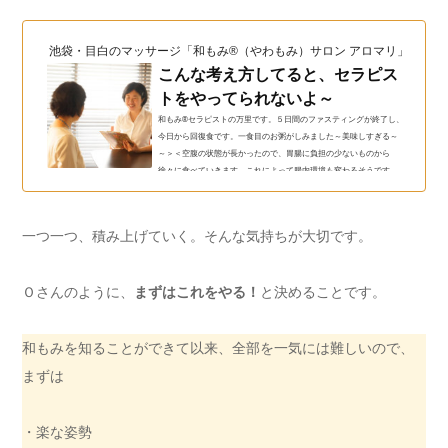
池袋・目白のマッサージ「和もみ®（やわもみ）サロン アロマリ」（和も
こんな考え方してると、セラピス
トをやってられないよ～
和もみ®セラピストの万里です。５日間のファスティングが終了し、
今日から回復食です。一食目のお粥がしみました～美味しすぎる～
～＞＜空腹の状態が長かったので、胃腸に負担の少ないものから
徐々に食べていきます。これによって腸内環境も変わるそうです
よ。身体に直接触れる仕事なので、自分のコンデションを整えてお
くためにも定期的にやろうと思います＾＾次にやるときは、誰か一
緒にやりませんか？こんな考え方してると、セラピストやってられ
一つ一つ、積み上げていく。そんな気持ちが大切です。
ないよ～さて今日は、こんな考え方をしていると、この仕事やって
られないよ～そんな話...
Ｏさんのように、
まずはこれをやる！
と決めることです。
和もみを知ることができて以来、全部を一気には難しいので、
まずは
・楽な姿勢