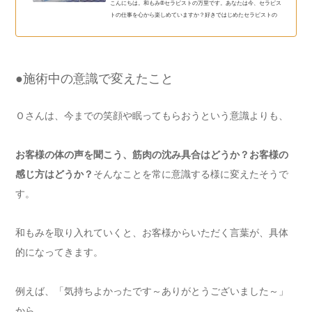
こんにちは。和もみ®セラピストの万里です。あなたは今、セラピス
トの仕事を心から楽しめていますか？好きではじめたセラピストの
仕事なのに、指や腰が痛くてつらい・・…
●施術中の意識で変えたこと
Ｏさんは、今までの笑顔や眠ってもらおうという意識よりも、
お客様の体の声を聞こう、筋肉の沈み具合はどうか？お客様の
感じ方はどうか？
そんなことを常に意識する様に変えたそうで
す。
和もみを取り入れていくと、お客様からいただく言葉が、具体
的になってきます。
例えば、「気持ちよかったです～ありがとうございました～」
から、