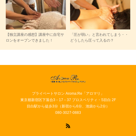
【独立講座の感想】講座中に自宅サ
「圧が弱い」と言われてしまう・・
ロンをオープンできました！
どうしたら圧って入るの？
プライベートサロン Aroma:Re「アロマリ」
東京都新宿区下落合3－17－37 プロスペリティ・S目白 2F
目白駅から徒歩3分（新宿から6分、池袋から2分）
080-3027-0883
RSS