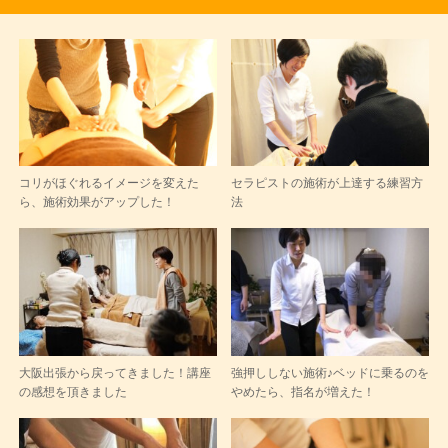
コリがほぐれるイメージを変えた
セラピストの施術が上達する練習方
ら、施術効果がアップした！
法
大阪出張から戻ってきました！講座
強押ししない施術♪ベッドに乗るのを
の感想を頂きました
やめたら、指名が増えた！