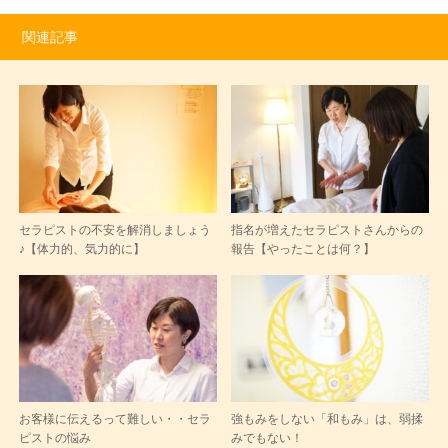
関連記事
セラピストの不安を解消しましょう
指名が増えたセラピストさんからの
♪【体力的、気力的に】
報告【やったことは何？】
お客様に伝えるって難しい・・セラ
強もみをしない「和もみ」は、弱揉
ピストの悩み
みでもない！