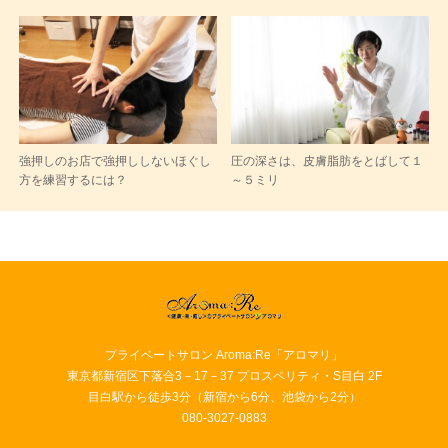
強押しのお店で強押ししないほぐし
圧の深さは、皮膚脂肪をとばして１
方を練習するには？
～５ミリ
プライベートサロン Aroma:Re「アロマリ」
東京都新宿区下落合3－17－37 プロスペリティ・S目白 2F
目白駅から徒歩3分（新宿から6分、池袋から2分）
080-3027-0883