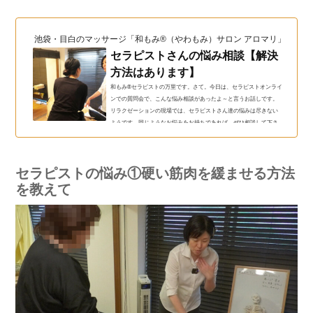
池袋・目白のマッサージ「和もみ®（やわもみ）サロン アロマリ」（和も
セラピストさんの悩み相談【解決
方法はあります】
和もみ®セラピストの万里です。さて。今日は、セラピストオンライ
ンでの質問会で、こんな悩み相談があったよ～と言うお話しです。
リラクゼーションの現場では、セラピストさん達の悩みは尽きない
ようです。同じようなお悩みをお持ちであれば、ぜひ相談して下さ
いね。できるだけ、一人で悩まないで下さいね。こちらでも質問に
答えてました♪セラピストさんの悩み相談【すぐできる解決方法】先
日のセラピストオンライン質問会で、こんな悩み相談がありまし
セラピストの悩み①硬い筋肉を緩ませる方法
た。お客様に合わせるにはどうしたらいいのか？固い柔らかいくら
いは分かるけどコ...
を教えて