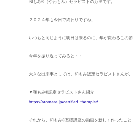
和もみ®（やわもみ）セラピストの万里です。
２０２４年も今日で終わりですね。
いつもと同じように明日は来るのに、年が変わるこの節
今年を振り返ってみると・・
大きな出来事としては、和もみ認定セラピストさんが、
▼和もみ®認定セラピストさん紹介
https://aromare.jp/certified_therapist/
それから、和もみ®基礎講座の動画を新しく作ったこと