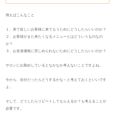
ますが、基本的なことを知ると動きやすいと思いまして、セラピス
トさんのための独立準備講座をしようと考えています。以前のメー
ルに書いてありました、４月の独立勉強会にとても興味がありま
例えばこんなこと
す！もし、日程が決まっていたら教えていただけますでしょうか。
シフトの休みを出す...
１、来て欲しいお客様に来てもうためにどうしたらいいのか？
２、お客様がまた来たくなるメニューとはどういうものなの
か？
３、お友達価格に苦しめられないためにどうしたらいいのか？
サロンにお勤めしているとなかなか考えないことですよね。
今から、自分だったらどうするかな～と考えておくといいです
よ。
そして、どうしたらリピートしてもらえるか？も考えることが
必要です。