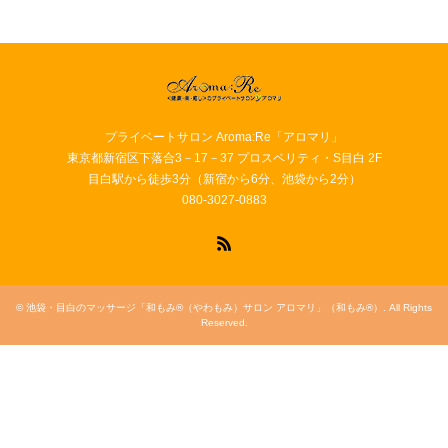
プライベートサロン Aroma:Re「アロマリ」
東京都新宿区下落合3－17－37 プロスペリティ・S目白 2F
目白駅から徒歩3分（新宿から6分、池袋から2分）
080-3027-0883
RSS
©
池袋・目白のマッサージ「和もみ®（やわもみ）サロン アロマリ」（和もみ®）
. All Rights
Reserved.