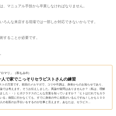
は、マニュアル手技から卒業しなければなりません。
いろんな来店する現場では一部しか対応できないからです。
術することが必要です。
。
アロマリ」（和もみ®）
一人で家でこっそりセラピストさんの練習
ストの万里です。前回のメルマガで、コリや不調は、身体からのお知らせであり、
論では考えます。そうお伝えしました。異論や疑問はありませんか？（私は、理解
ました・・）ヒポクラテスのこんな言葉を知っていますか？「ヒトはだれでもカラ
いる」病院に行かなくても、すでに身体の中に名医がいるんですね！しかも１００
人の名医のお手伝いをするのが仕事と言えます。あなたは、セラピス...