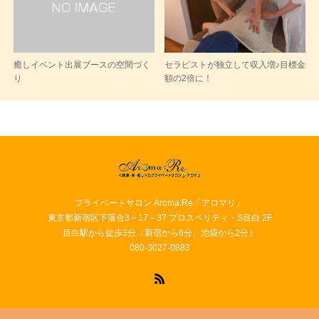
癒しイベント出展ブースの空間づく
セラピストが独立して収入増♪目標金
り
額の2倍に！
プライベートサロン Aroma:Re「アロマリ」
東京都新宿区下落合3－17－37 プロスペリティ・S目白 2F
目白駅から徒歩3分（新宿から6分、池袋から2分）
080-3027-0883
RSS