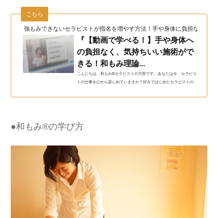
こちら
強もみできないセラピストが指名を増やす方法！手や身体に負担なく長く
『【動画で学べる！】手や身体へ
の負担なく、気持ちいい施術がで
きる！和もみ理論...
こんにちは。和もみ®セラピストの万里です。あなたは今、セラピス
トの仕事を心から楽しめていますか？好きではじめたセラピストの
仕事なのに、指や腰が痛くてつらい・・…
●和もみ®の学び方