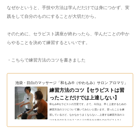
なぜかというと、手技や方法は学んだだけでは身につかず、実
践をして自分のものにすることが大切だから。
そのために、セラピスト講座が終わったら、学んだことの中か
らやることを決めて練習するといいです。
・こちらで練習方法のコツを書きました
池袋・目白のマッサージ「和もみ®（やわもみ）サロン アロマリ」（和も
練習方法のコツ【セラピストは習
ったことだけでは上達しない】
和もみ®セラピストの万里です。さて。今日は、早く上達するための
練習方法のコツについて書いてみたいと思います。習ったことを練
習しているけど、なかなかうまくならない…上達する練習方法のコ
ツはあるのだろうか？このような悩みをお持ちのセラピストさん
へ。セラピストさんにおすすめ！練習方法のコツこの記事を書いて
いる私は、強もみができない、指が痛いセラピストさん向けの講座
をはじめて５年、３００人以上の手技の見直しをしてきました。こ