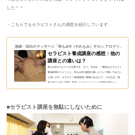
した＾＾
・こちらでもセラピストさんの感想を紹介しています
池袋・目白のマッサージ「和もみ®（やわもみ）サロン アロマリ」（和も
セラピスト養成講座の感想：他の
講座との違いは？
和もみ®セラピストの万里です。さて。今日は、一般的なセラピスト
養成講座のイメージと、和もみ®の講座の違いについて書いてみたい
と思います。セラピスト養成講座に興味があるけど…できれば、講
座を受ける前に実際に受講したセラピストさんの感想を聞きたい。
このような悩みをお持ちのセラピストさんへ。和もみ®セラピスト養
成講座の感想：他の講座との違いは？この記事を書いている私は、
強もみができない、指が痛いセラピストさん向けの講座をはじめて
５年、３００人以上の手技の見直しをしてきました。このような経
■セラピスト講座を無駄にしないために
験を基に、セラ...