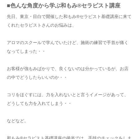
のような経験を基に、セラピストさんの上達が早くなる練習のコツ
■色んな角度から学ぶ和もみ®セラピスト講座
について書きます。■...
先日、東京・目白で開催した和もみ®セラピスト基礎講座に来て
くれたセラピストさんのお悩みは、
アロマのスクールで学んでいたけど、施術の練習で手首が痛く
なってしまった・・
お客様が強もみばかりで、良くないのは分かっているが、お店
の中でどうしたらいいのか・・
コリをほぐすには、力を入れないとと言うイメージがあって、
どうしても力を入れてしまう・・
などなど。
和もみ®セラピスト基礎講座の後半では、手技のチェックをしま