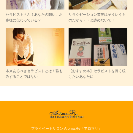
セラピストさん！あなたの想い、お
リラクゼーション業界はそういうも
客様に伝わっている？
のだから・・と諦めないで！
本来あるべきセラピストとは！強も
【おすすめ本】セラピストを長く続
みすることではない
けたいあなたに
プライベートサロン Aroma:Re「アロマリ」