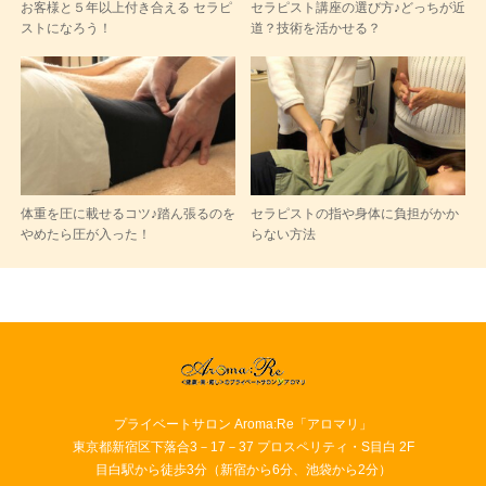
お客様と５年以上付き合える セラピ
セラピスト講座の選び方♪どっちが近
ストになろう！
道？技術を活かせる？
体重を圧に載せるコツ♪踏ん張るのを
セラピストの指や身体に負担がかか
やめたら圧が入った！
らない方法
プライベートサロン Aroma:Re「アロマリ」
東京都新宿区下落合3－17－37 プロスペリティ・S目白 2F
目白駅から徒歩3分（新宿から6分、池袋から2分）