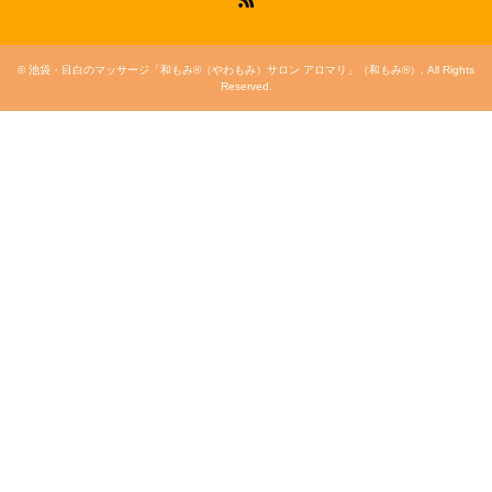
©
池袋・目白のマッサージ「和もみ®（やわもみ）サロン アロマリ」（和もみ®）
. All Rights
Reserved.