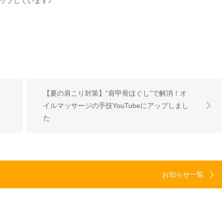
アップしています♪
【夏の肩こり対策】“肩甲骨ほぐし”で解消！オ
イルマッサージの手技YouTubeにアップしまし
た
お知らせ一覧