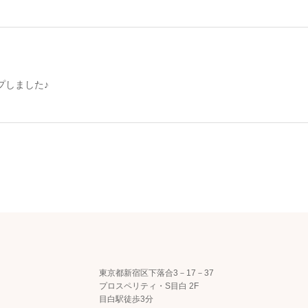
プしました♪
東京都新宿区下落合3－17－37
プロスペリティ・S目白 2F
目白駅徒歩3分