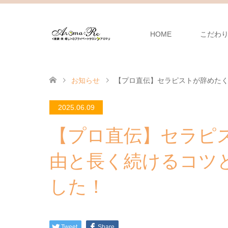
HOME
こだわ
お知らせ
【プロ直伝】セラピストが辞めたくな
2025.06.09
【プロ直伝】セラピ
由と長く続けるコツとは
した！
Tweet
Share