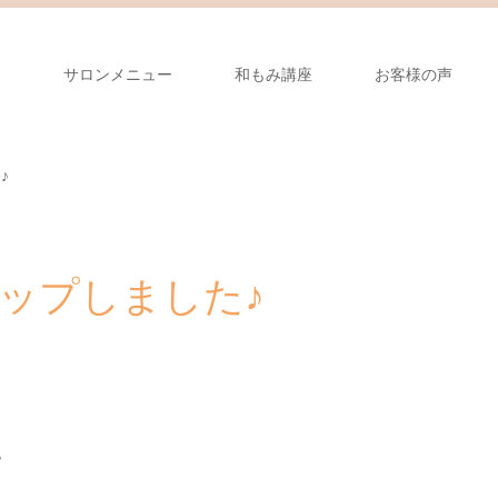
り
サロンメニュー
和もみ講座
お客様の声
♪
eアップしました♪
♪