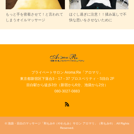
もっと手を密着させて！と言われて
ほぐし過ぎに注意！！揉み返しで不
しまうオイルマッサージ
快な思いをさせないために
プライベートサロン Aroma:Re「アロマリ」
東京都新宿区下落合3－17－37 プロスペリティ・S目白 2F
目白駅から徒歩3分（新宿から6分、池袋から2分）
080-3027-0883
RSS
©
池袋・目白のマッサージ「和もみ®（やわもみ）サロン アロマリ」（和もみ®）
. All Rights
Reserved.