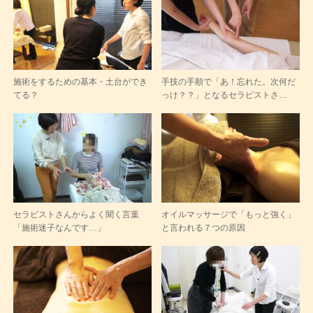
施術をするための基本・土台ができ
手技の手順で「あ！忘れた。次何だ
てる？
っけ？？」となるセラピストさ…
セラピストさんからよく聞く言葉
オイルマッサージで「もっと強く」
「施術迷子なんです…」
と言われる７つの原因