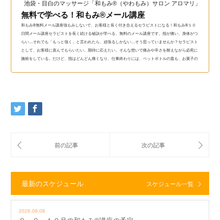
池袋・目白のマッサージ「和もみ®（やわもみ）サロン アロマリ」（和も
無料で学べる！和もみ®メール講座
和もみ®無料メール講座強もみしないで、お客様と長く付き合えるセラピストになる！和もみ®１０
日間メール講座セラピストを長く続ける秘訣が学べる、無料のメール講座です。指が痛い、身体がつ
らい…それでも「もっと強く」と言われたら、頑張るしかない…そう思っていませんか？セラピスト
として、お客様に喜んでもらいたい。期待に応えたい。そんな想いで痛みや辛さを耐えながら必死に
施術をしている。だけど、指はどんどん痛くなり、仕事終わりには、ペットボトルの蓋も、お菓子の
袋も開けられない。身体も、心も、悲鳴をあげている…。...
最新のスケジュール
スケジュール一覧
2026.08.08