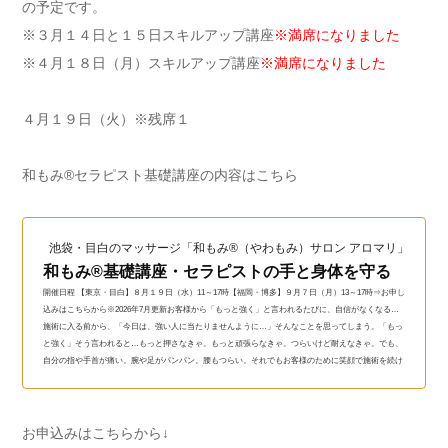
の予定です。
※３月１４日と１５日スキルアップ講座
※満席になりました
※４月１８日（月）スキルアップ講座
※満席になりました
４月１９日（火）※残席１
和もみ®セラピスト基礎講座の内容はこちら
池袋・目白のマッサージ「和もみ®（やわもみ）サロン アロマリ」（和も
和もみ®基礎講座・セラピストの手と身体を守る
開催日程 【東京・目白】８月１９日（水）11～17時【福岡・博多】９月７日（月）13～17時⇒お申し
込みはこちらから※2026年7月更新お客様から「もっと強く」と言われるたびに、自信がなくなる…
施術に入る前から、「今日は、強い人に当たりませんように…」そんなことを思ってしまう。「もっ
と強く」そう言われると…もっと押さなきゃ。もっと頑張らなきゃ。つらいけど耐えなきゃ。でも、
自分の指や手首が痛い。腕や足がパンパン。腰もつらい。それでもお客様のために笑顔で施術を続け
ている。そんなつらい毎日を変える方法があります...
お申込みはこちらから↓