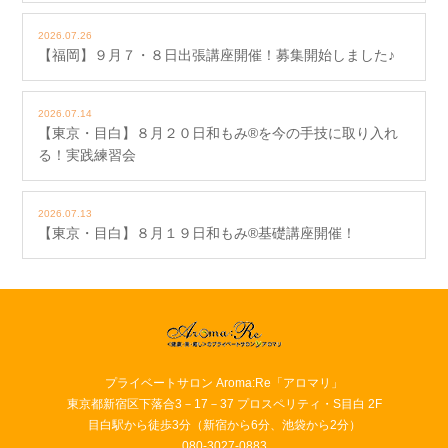
2026.07.26
【福岡】９月７・８日出張講座開催！募集開始しました♪
2026.07.14
【東京・目白】８月２０日和もみ®を今の手技に取り入れ
る！実践練習会
2026.07.13
【東京・目白】８月１９日和もみ®基礎講座開催！
プライベートサロン Aroma:Re「アロマリ」
東京都新宿区下落合3－17－37 プロスペリティ・S目白 2F
目白駅から徒歩3分（新宿から6分、池袋から2分）
080-3027-0883