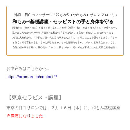
池袋・目白のマッサージ「和もみ®（やわもみ）サロン アロマリ」（和も
和もみ®基礎講座・セラピストの手と身体を守る
開催日程 【東京・目白】８月１９日（水）11～17時【福岡・博多】９月７日（月）13～17時⇒お申し
込みはこちらから※2026年7月更新お客様から「もっと強く」と言われるたびに、自信がなくなる…
施術に入る前から、「今日は、強い人に当たりませんように…」そんなことを思ってしまう。「もっ
と強く」そう言われると…もっと押さなきゃ。もっと頑張らなきゃ。つらいけど耐えなきゃ。でも、
自分の指や手首が痛い。腕や足がパンパン。腰もつらい。それでもお客様のために笑顔で施術を続け
ている。そんなつらい毎日を変える方法があります...
お申込みはこちらから↓
https://aromare.jp/contact2/
【東京セラピスト講座】
東京の目白サロンでは、３月１６日（水）に、和もみ基礎講座
※満席になりました