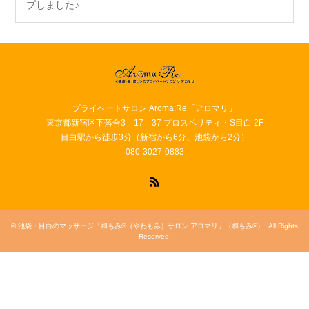
プしました♪
プライベートサロン Aroma:Re「アロマリ」
東京都新宿区下落合3－17－37 プロスペリティ・S目白 2F
目白駅から徒歩3分（新宿から6分、池袋から2分）
080-3027-0883
RSS
©
池袋・目白のマッサージ「和もみ®（やわもみ）サロン アロマリ」（和もみ®）
. All Rights
Reserved.