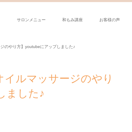
り
サロンメニュー
和もみ講座
お客様の声
のやり方】youtubeにアップしました♪
オイルマッサージのやり
プしました♪