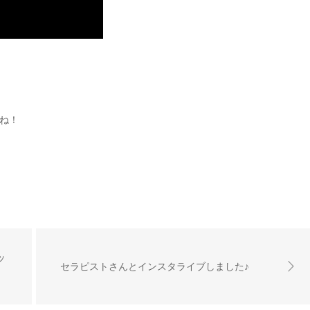
ね！
ッ
セラピストさんとインスタライブしました♪