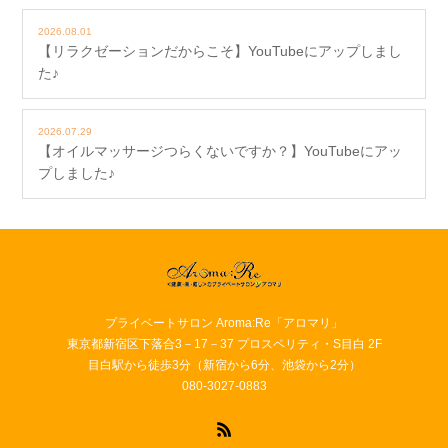
2026.08.01
【リラクゼーションだからこそ】YouTubeにアップしまし
た♪
2026.07.29
【オイルマッサージつらくないですか？】YouTubeにアッ
プしました♪
プライベートサロン Aroma:Re「アロマリ」
東京都新宿区下落合3－17－37 プロスペリティ・S目白 2F
目白駅から徒歩3分（新宿から6分、池袋から2分）
080-3027-0883
RSS