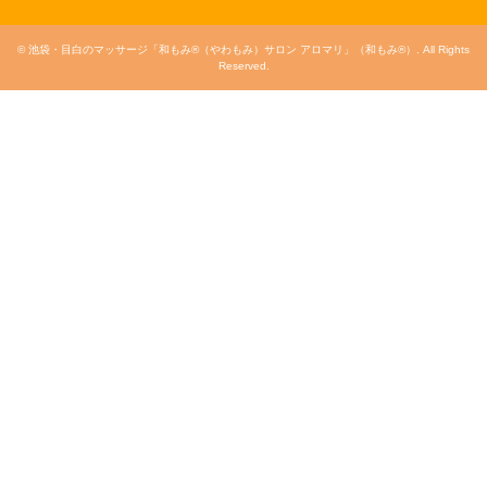
©
池袋・目白のマッサージ「和もみ®（やわもみ）サロン アロマリ」（和もみ®）
. All Rights
Reserved.