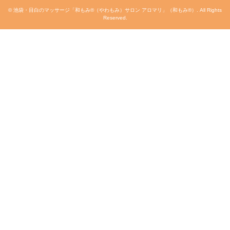
©
池袋・目白のマッサージ「和もみ®（やわもみ）サロン アロマリ」（和もみ®）
. All Rights
Reserved.