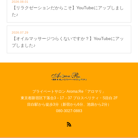
2026.08.01
【リラクゼーションだからこそ】YouTubeにアップしまし
た♪
2026.07.29
【オイルマッサージつらくないですか？】YouTubeにアッ
プしました♪
プライベートサロン Aroma:Re「アロマリ」
東京都新宿区下落合3－17－37 プロスペリティ・S目白 2F
目白駅から徒歩3分（新宿から6分、池袋から2分）
080-3027-0883
RSS