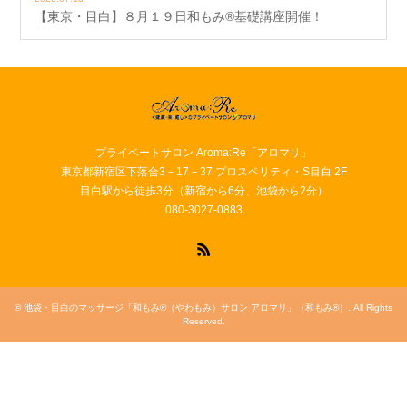
【東京・目白】８月１９日和もみ®基礎講座開催！
プライベートサロン Aroma:Re「アロマリ」
東京都新宿区下落合3－17－37 プロスペリティ・S目白 2F
目白駅から徒歩3分（新宿から6分、池袋から2分）
080-3027-0883
RSS
©
池袋・目白のマッサージ「和もみ®（やわもみ）サロン アロマリ」（和もみ®）
. All Rights
Reserved.