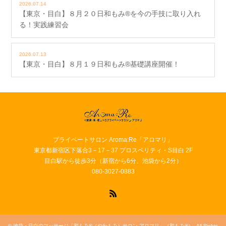
2026.07.14
【東京・目白】８月２０日和もみ®を今の手技に取り入れ
る！実践練習会
2026.07.13
【東京・目白】８月１９日和もみ®基礎講座開催！
プライベートサロン Aroma:Re「アロマリ」
東京都新宿区下落合3－17－37 プロスペリティ・S目白 2F
目白駅から徒歩3分（新宿から6分、池袋から2分）
080-3027-0883
RSS
©
池袋・目白のマッサージ「和もみ®（やわもみ）サロン アロマリ」（和もみ®）
. All Rights